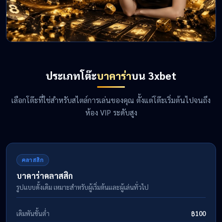
ประเภทโต๊ะ
บาคาร่า
บน 3xbet
เลือกโต๊ะที่ใช่สำหรับสไตล์การเล่นของคุณ ตั้งแต่โต๊ะเริ่มต้นไปจนถึง
ห้อง VIP ระดับสูง
คลาสสิก
บาคาร่าคลาสสิก
รูปแบบดั้งเดิม เหมาะสำหรับผู้เริ่มต้นและผู้เล่นทั่วไป
เดิมพันขั้นต่ำ
฿100