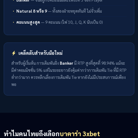
Natural 8 หรือ 9
— ทั้งสองฝ่ายหยุดทันที ไม่จั่วเพิ่ม
คะแนนสูงสุด
— 9 คะแนน (ไพ่ 10, J, Q, K นับเป็น 0)
เคล็ดลับสำหรับมือใหม่
สำหรับผู้เริ่มต้น การเดิมพันฝั่ง
Banker
มี RTP สูงที่สุดที่ 98.94% แม้จะ
มีค่าคอมมิชชั่น 5% แต่ในระยะยาวยังคุ้มค่ากว่าการเดิมพัน Tie ที่มี RTP
ต่ำกว่ามาก ควรหลีกเลี่ยงการเดิมพัน Tie หากยังไม่มีประสบการณ์เพียง
พอ
ทำไมคนไทยถึงเลือก
บาคาร่า 3xbet