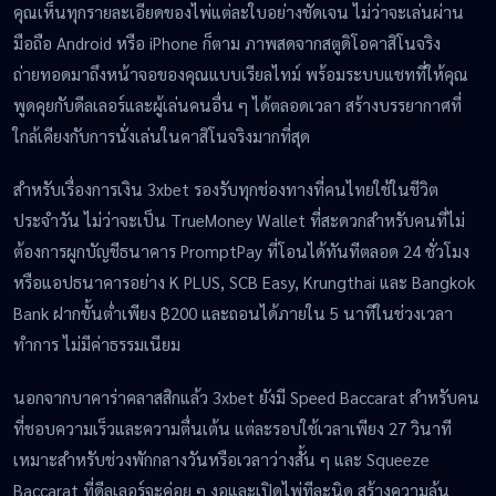
คุณเห็นทุกรายละเอียดของไพ่แต่ละใบอย่างชัดเจน ไม่ว่าจะเล่นผ่าน
มือถือ Android หรือ iPhone ก็ตาม ภาพสดจากสตูดิโอคาสิโนจริง
ถ่ายทอดมาถึงหน้าจอของคุณแบบเรียลไทม์ พร้อมระบบแชทที่ให้คุณ
พูดคุยกับดีลเลอร์และผู้เล่นคนอื่น ๆ ได้ตลอดเวลา สร้างบรรยากาศที่
ใกล้เคียงกับการนั่งเล่นในคาสิโนจริงมากที่สุด
สำหรับเรื่องการเงิน 3xbet รองรับทุกช่องทางที่คนไทยใช้ในชีวิต
ประจำวัน ไม่ว่าจะเป็น TrueMoney Wallet ที่สะดวกสำหรับคนที่ไม่
ต้องการผูกบัญชีธนาคาร PromptPay ที่โอนได้ทันทีตลอด 24 ชั่วโมง
หรือแอปธนาคารอย่าง K PLUS, SCB Easy, Krungthai และ Bangkok
Bank ฝากขั้นต่ำเพียง ฿200 และถอนได้ภายใน 5 นาทีในช่วงเวลา
ทำการ ไม่มีค่าธรรมเนียม
นอกจากบาคาร่าคลาสสิกแล้ว 3xbet ยังมี Speed Baccarat สำหรับคน
ที่ชอบความเร็วและความตื่นเต้น แต่ละรอบใช้เวลาเพียง 27 วินาที
เหมาะสำหรับช่วงพักกลางวันหรือเวลาว่างสั้น ๆ และ Squeeze
Baccarat ที่ดีลเลอร์จะค่อย ๆ งอและเปิดไพ่ทีละนิด สร้างความลุ้น