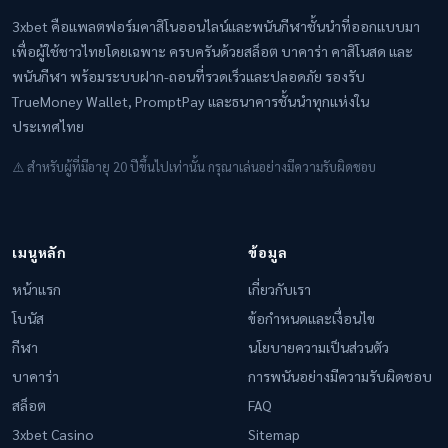
3xbet คือแพลตฟอร์มคาสิโนออนไลน์และพนันกีฬาชั้นนำที่ออกแบบมา
เพื่อผู้ใช้ชาวไทยโดยเฉพาะ ครบครันด้วยสล็อต บาคาร่า คาสิโนสด และ
พนันกีฬา พร้อมระบบฝาก-ถอนที่รวดเร็วและปลอดภัย รองรับ
TrueMoney Wallet, PromptPay และธนาคารชั้นนำทุกแห่งใน
ประเทศไทย
⚠️ สำหรับผู้ที่มีอายุ 20 ปีขึ้นไปเท่านั้น กรุณาเล่นอย่างมีความรับผิดชอบ
เมนูหลัก
ข้อมูล
หน้าแรก
เกี่ยวกับเรา
โบนัส
ข้อกำหนดและเงื่อนไข
กีฬา
นโยบายความเป็นส่วนตัว
บาคาร่า
การพนันอย่างมีความรับผิดชอบ
สล็อต
FAQ
3xbet Casino
Sitemap