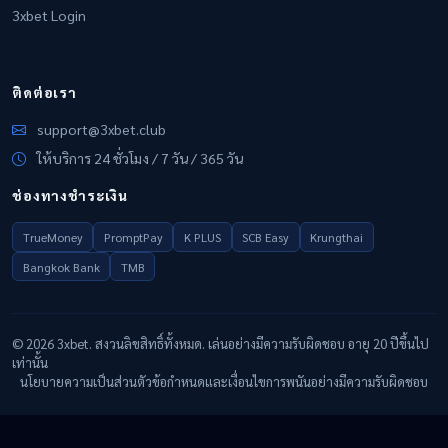
3xbet Login
ติดต่อเรา
support@3xbet.club
ให้บริการ 24 ชั่วโมง / 7 วัน / 365 วัน
ช่องทางชำระเงิน
TrueMoney
PromptPay
K PLUS
SCB Easy
Krungthai
Bangkok Bank
TMB
© 2026 3xbet. สงวนลิขสิทธิ์ทั้งหมด. เล่นอย่างมีความรับผิดชอบ อายุ 20 ปีขึ้นไป
เท่านั้น
นโยบายความเป็นส่วนตัว
ข้อกำหนดและเงื่อนไข
การพนันอย่างมีความรับผิดชอบ