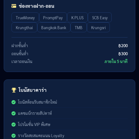
ช่องทางฝาก-ถอน
TrueMoney
PromptPay
K PLUS
SCB Easy
Krungthai
Bangkok Bank
TMB
Krungsri
ฝากขั้นต่ำ
฿200
ถอนขั้นต่ำ
฿300
เวลาถอนเงิน
ภายใน 5 นาที
โบนัสบาคาร่า
โบนัสต้อนรับสมาชิกใหม่
แคชแบ็กรายสัปดาห์
โปรโมชั่น VIP พิเศษ
รางวัลสะสมคะแนน Loyalty