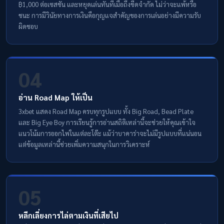
฿1,000 ต่อเซสชั่น และหยุดเล่นทันทีเมื่อถึงขีดจำกัด ไม่ว่าจะแพ้หรือ
ชนะ การมีวินัยทางการเงินคือกุญแจสำคัญของการเล่นอย่างมีความรับ
ผิดชอบ
04
อ่าน Road Map ให้เป็น
3xbet แสดง Road Map ครบทุกรูปแบบ ทั้ง Big Road, Bead Plate
และ Big Eye Boy การเรียนรู้การอ่านสถิติเหล่านี้จะช่วยให้คุณเข้าใจ
แนวโน้มการออกไพ่ในแต่ละโต๊ะ แม้ว่าบาคาร่าจะไม่มีรูปแบบที่แน่นอน
แต่ข้อมูลเหล่านี้ช่วยเพิ่มความสนุกในการวิเคราะห์
05
หลีกเลี่ยงการไล่ตามเงินที่เสียไป