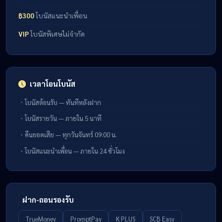
฿300
โบนัสแนะนำเพื่อน
VIP
โบนัสพิเศษไม่จำกัด
เวลาโอนโบนัส
โบนัสต้อนรับ — ทันทีหลังฝาก
โบนัสรายวัน — ภายใน 5 นาที
คืนยอดเสีย — ทุกวันจันทร์ 09:00 น.
โบนัสแนะนำเพื่อน — ภายใน 24 ชั่วโมง
ฝาก-ถอนรองรับ
TrueMoney
PromptPay
K PLUS
SCB Easy