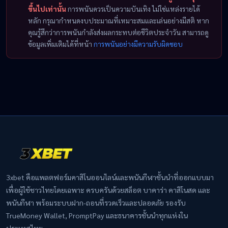
ขึ้นไปเท่านั้น
การพนันควรเป็นความบันเทิง ไม่ใช่แหล่งรายได้
หลัก กรุณากำหนดงบประมาณที่เหมาะสมและเล่นอย่างมีสติ หาก
คุณรู้สึกว่าการพนันกำลังส่งผลกระทบต่อชีวิตประจำวัน สามารถดู
ข้อมูลเพิ่มเติมได้ที่หน้า
การพนันอย่างมีความรับผิดชอบ
3xbet คือแพลตฟอร์มคาสิโนออนไลน์และพนันกีฬาชั้นนำที่ออกแบบมา
เพื่อผู้ใช้ชาวไทยโดยเฉพาะ ครบครันด้วยสล็อต บาคาร่า คาสิโนสด และ
พนันกีฬา พร้อมระบบฝาก-ถอนที่รวดเร็วและปลอดภัย รองรับ
TrueMoney Wallet, PromptPay และธนาคารชั้นนำทุกแห่งใน
ประเทศไทย