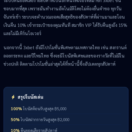
ระบบคืนยอดเสียรายสัปดาห์เป็นอีกหนึ่งฟีเจอร์ที่สมาชิก 3xbet ชื่น
ชอบมากที่สุด เพราะมันทำงานอัตโนมัติโดยไม่ต้องยื่นคำขอ ทุกวัน
จันทร์เช้า ระบบจะคำนวณยอดเสียสุทธิของสัปดาห์ที่ผ่านมาและโอน
เงินคืน 10% เข้ากระเป๋าของคุณทันที สมาชิก VIP ได้รับคืนสูงถึง 15%
และไม่มีเทิร์นโอเวอร์
นอกจากนี้ 3xbet ยังมีโปรโมชั่นพิเศษตามเทศกาลไทย เช่น สงกรานต์
ลอยกระทง และปีใหม่ไทย ซึ่งจะมีโบนัสพิเศษและของรางวัลที่ไม่มีใน
ช่วงปกติ ติดตามโปรโมชั่นล่าสุดได้ที่หน้านี้ซึ่งอัปเดตทุกสัปดาห์
สรุปโบนัสเด่น
100%
โบนัสต้อนรับสูงสุด ฿5,000
50%
โบนัสฝากรายวันสูงสุด ฿2,000
10%
คืนยอดเสียรายสัปดาห์