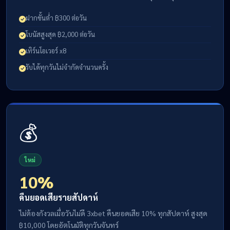
ฝากขั้นต่ำ ฿300 ต่อวัน
โบนัสสูงสุด ฿2,000 ต่อวัน
เทิร์นโอเวอร์ x8
รับได้ทุกวันไม่จำกัดจำนวนครั้ง
💰
ใหม่
10%
คืนยอดเสียรายสัปดาห์
ไม่ต้องกังวลเมื่อวันไม่ดี 3xbet คืนยอดเสีย 10% ทุกสัปดาห์ สูงสุด
฿10,000 โดยอัตโนมัติทุกวันจันทร์