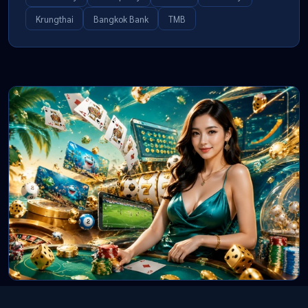
Krungthai
Bangkok Bank
TMB