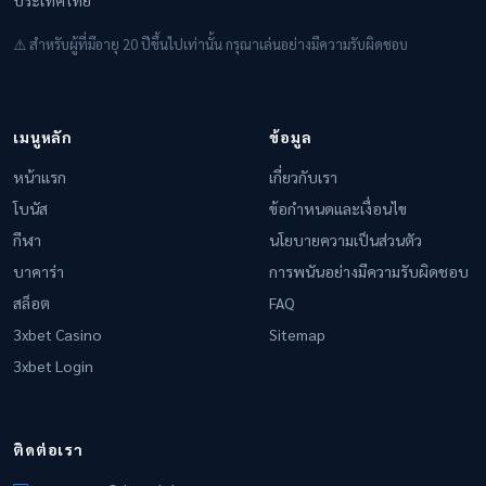
⚠️ สำหรับผู้ที่มีอายุ 20 ปีขึ้นไปเท่านั้น กรุณาเล่นอย่างมีความรับผิดชอบ
เมนูหลัก
ข้อมูล
หน้าแรก
เกี่ยวกับเรา
โบนัส
ข้อกำหนดและเงื่อนไข
กีฬา
นโยบายความเป็นส่วนตัว
บาคาร่า
การพนันอย่างมีความรับผิดชอบ
สล็อต
FAQ
3xbet Casino
Sitemap
3xbet Login
ติดต่อเรา