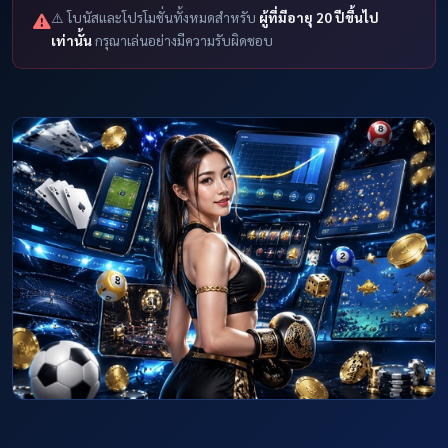
⚠️ โบนัสและโปรโมชั่นทั้งหมดสำหรับ
ผู้ที่มีอายุ 20 ปีขึ้นไป
เท่านั้น
กรุณาเล่นอย่างมีความรับผิดชอบ