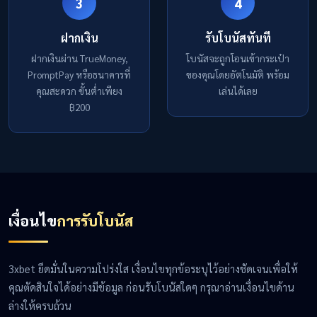
3
4
ฝากเงิน
รับโบนัสทันที
ฝากเงินผ่าน TrueMoney,
โบนัสจะถูกโอนเข้ากระเป๋า
PromptPay หรือธนาคารที่
ของคุณโดยอัตโนมัติ พร้อม
คุณสะดวก ขั้นต่ำเพียง
เล่นได้เลย
฿200
เงื่อนไข
การรับโบนัส
3xbet ยึดมั่นในความโปร่งใส เงื่อนไขทุกข้อระบุไว้อย่างชัดเจนเพื่อให้
คุณตัดสินใจได้อย่างมีข้อมูล ก่อนรับโบนัสใดๆ กรุณาอ่านเงื่อนไขด้าน
ล่างให้ครบถ้วน